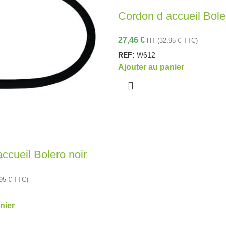
Cordon d accueil Bole
27,46
€
HT (
32,95
€
TTC)
REF:
W612
Ajouter au panier
ccueil Bolero noir
,95
€
TTC)
nier