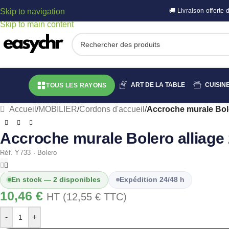
Skip to navigation
🚚 Livraison offert
Skip to main content
ART DE LA TABLE
CUISIN
TOUS LES RAYONS
Accueil
/
MOBILIER
/
Cordons d'accueil
/
Accroche murale Bole
Accroche murale Bolero alliage 
Réf. Y733 · Bolero
En stock — 2 disponibles
Expédition 24/48 h
10,46
€
HT (
12,55
€
TTC)
-
+