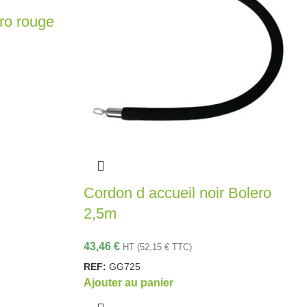
ro rouge
Cordon d accueil noir Bolero
2,5m
43,46
€
HT (
52,15
€
TTC)
REF:
GG725
Ajouter au panier