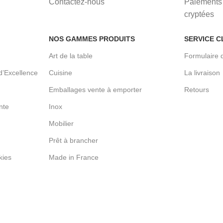
Contactez-nous
Paiements 
cryptées
NOS GAMMES PRODUITS
SERVICE C
Art de la table
Formulaire 
d’Excellence
Cuisine
La livraison
Emballages vente à emporter
Retours
nte
Inox
Mobilier
Prêt à brancher
kies
Made in France