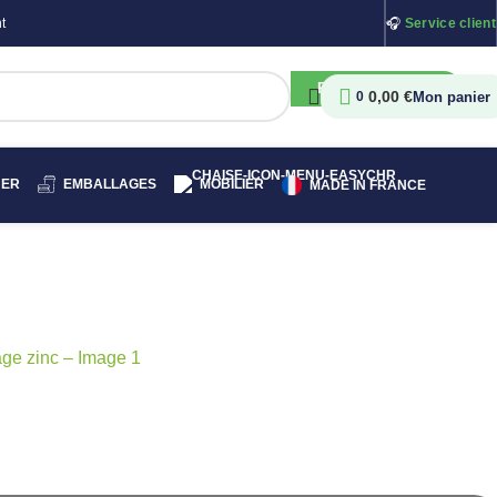
t
🎧
Service client
RECHERCHER
0,00
€
0
HER
EMBALLAGES
MOBILIER
MADE IN FRANCE