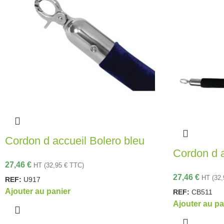
Cordon d accueil Bolero bleu
Cordon d a
27,46
€
HT (
32,95
€
TTC)
27,46
€
HT (
32
REF:
U917
Ajouter au panier
REF:
CB511
Ajouter au pa