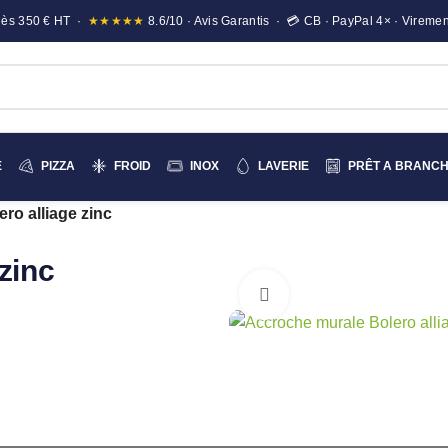
e dès 350 € HT ·
★★★★★
8.6/10 · Avis Garantis · 💳 CB · PayPal 4× · Viremen
E
PIZZA
FROID
INOX
LAVERIE
PRÊT A BRANC
ro alliage zinc
zinc
Cliquez pour agrandir