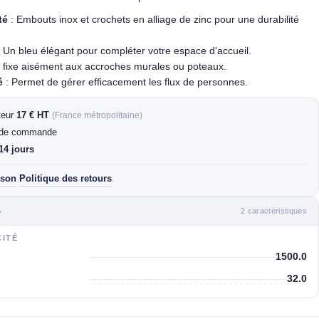
té
: Embouts inox et crochets en alliage de zinc pour une durabilité
 Un bleu élégant pour compléter votre espace d'accueil.
 fixe aisément aux accroches murales ou poteaux.
é
: Permet de gérer efficacement les flux de personnes.
rteur
17 € HT
(France métropolitaine)
de commande
14 jours
ison
Politique des retours
·
2 caractéristiques
S
CITÉ
1500.0
32.0