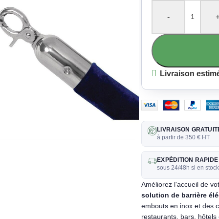
-
Livraison estim
liquez pour agrandir
LIVRAISON GRATUIT
à partir de 350 € HT
EXPÉDITION RAPIDE
sous 24/48h si en stoc
Améliorez l'accueil de v
solution de barrière él
embouts en inox et des c
restaurants, bars, hôtels