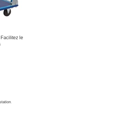
Facilitez le
s
estation
.