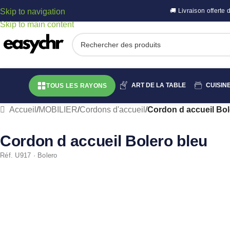
Skip to navigation
🚚 Livraison offert
Skip to main content
ART DE LA TABLE
CUISIN
TOUS LES RAYONS
Accueil
/
MOBILIER
/
Cordons d'accueil
/
Cordon d accueil Bol
Cordon d accueil Bolero bleu
Réf. U917 · Bolero