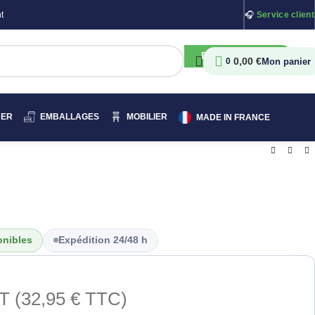
t
🎧
Service client
RECHERCHER
0,00
€
0
HER
EMBALLAGES
MOBILIER
MADE IN FRANCE
onibles
Expédition 24/48 h
T (
32,95
€
TTC)