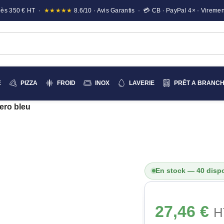
e dès 350 € HT ·
★★★★★
8.6/10 · Avis Garantis · 💳 CB · PayPal 4× · Viremen
E
PIZZA
FROID
INOX
LAVERIE
PRÊT A BRANC
ero bleu
En stock — 40 disp
27,46
€
H