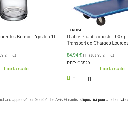
ÉPUISÉ
arentes Bormioli Ypsilon 1L
Diable Pliant Robuste 100kg : 
Transport de Charges Lourde
84,94
€
,59
€
TTC)
HT (
101,93
€
TTC)
REF:
CD529
Lire la suite
Lire la suite
rchand approuvé par Société des Avis Garantis,
cliquez ici pour afficher l'att