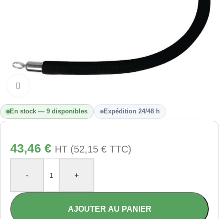
Cliquez pour agrandir
En stock — 9 disponibles
Expédition 24/48 h
43,46
€
HT (
52,15
€
TTC)
-
+
AJOUTER AU PANIER