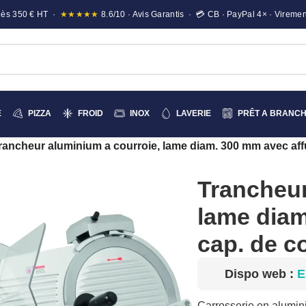
e dès 350 € HT ·
★★★★★
8.6/10 · Avis Garantis · 💳 CB · PayPal 4× · Viremen
E
PIZZA
FROID
INOX
LAVERIE
PRÊT A BRANC
Trancheur
lame diam
cap. de 
Dispo web :
E
Carrosserie en alumin