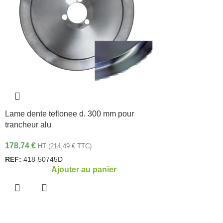
Lame dente teflonee d. 300 mm pour
trancheur alu
178,74
€
HT (
214,49
€
TTC)
REF:
418-50745D
Ajouter au panier