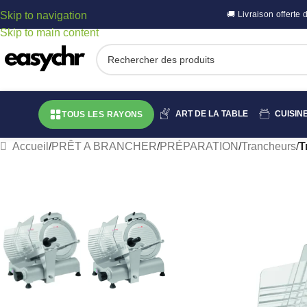
Skip to navigation
🚚 Livraison offert
Skip to main content
ART DE LA TABLE
CUISIN
TOUS LES RAYONS
Accueil
/
PRÊT A BRANCHER
/
PRÉPARATION
/
Trancheurs
/