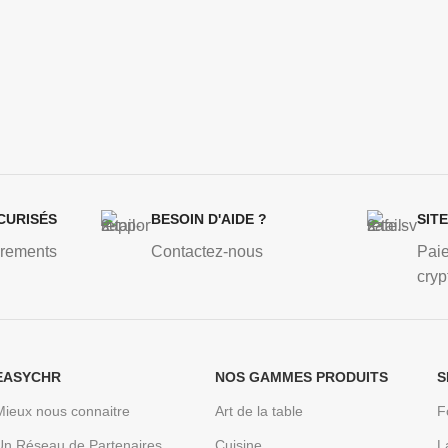
CURISÉS
BESOIN D'AIDE ?
SIT
irements
Contactez-nous
Pai
cryp
EASYCHR
NOS GAMMES PRODUITS
S
Mieux nous connaitre
Art de la table
F
Un Réseau de Partenaires
Cuisine
L