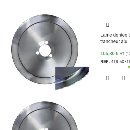
Lame dentee t
trancheur alu
105,30
€
HT (
1
REF:
418-5071
A