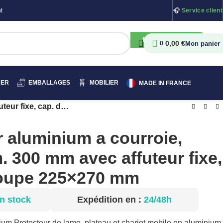
t
🎧
Service client
RECHERCHER
0,00
€
0
HER
EMBALLAGES
MOBILIER
MADE IN FRANCE
Trancheur aluminium a courroie, lame diam. 300 mm avec affuteur fixe, cap. de coupe 225×270 mm
 aluminium a courroie,
. 300 mm avec affuteur fixe,
coupe 225×270 mm
n stock
Expédition en :
24/48h
ium Protecteur de lame, plateau et chariot mobile en aluminium