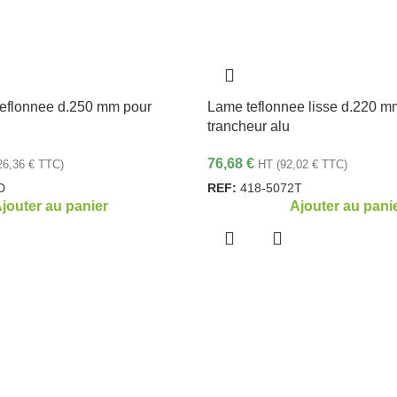
eflonnee d.250 mm pour
Lame teflonnee lisse d.220 m
trancheur alu
76,68
€
26,36
€
TTC)
HT (
92,02
€
TTC)
D
REF:
418-5072T
jouter au panier
Ajouter au pani