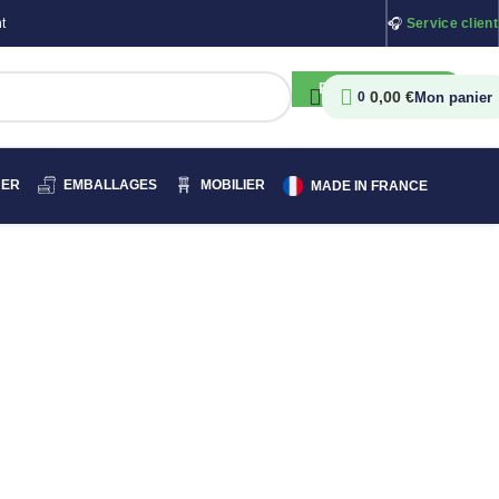
t
🎧
Service client
RECHERCHER
0,00
€
0
HER
EMBALLAGES
MOBILIER
MADE IN FRANCE