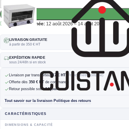
-
+
Livraison estimée:
12 août 2026 – 14 août 2026
LIVRAISON GRATUITE
à partir de 350 € HT
EXPÉDITION RAPIDE
sous 24/48h si en stock
Livraison par transporteur
17 € HT
(France métropolitaine)
Offerte dès
350 € HT
de commande
Retour possible sous
14 jours
Tout savoir sur la livraison
Politique des retours
·
CARACTÉRISTIQUES
DIMENSIONS & CAPACITÉ