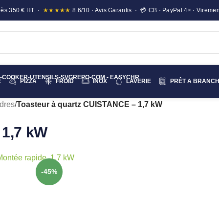
e dès 350 € HT ·
★★★★★
8.6/10 · Avis Garantis · 💳 CB · PayPal 4× · Viremen
E
PIZZA
FROID
INOX
LAVERIE
PRÊT A BRANC
dres
/
Toasteur à quartz CUISTANCE – 1,7 kW
 1,7 kW
-45%