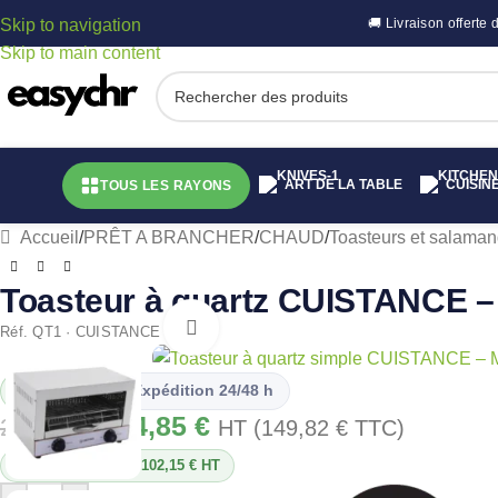
Skip to navigation
🚚 Livraison offert
Skip to main content
ART DE LA TABLE
CUISIN
TOUS LES RAYONS
Accueil
/
PRÊT A BRANCHER
/
CHAUD
/
Toasteurs et salaman
Toasteur à quartz CUISTANCE –
Cliquez pour agrandir
Réf. QT1 · CUISTANCE
En stock
Expédition 24/48 h
124,85
€
227,00
€
HT (
149,82
€
TTC)
Vous économisez 102,15 € HT