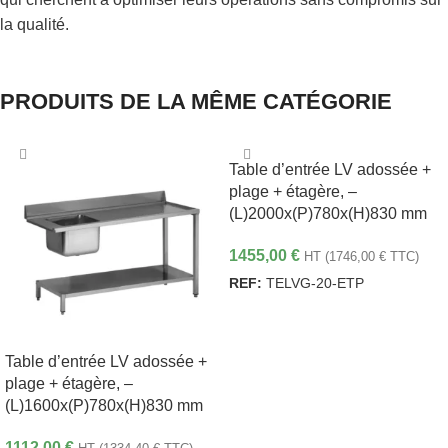
la qualité.
PRODUITS DE LA MÊME CATÉGORIE
Table d’entrée LV adossée +
plage + étagère, –
(L)2000x(P)780x(H)830 mm
1455,00
€
HT (
1746,00
€
TTC)
REF:
TELVG-20-ETP
AJOUTER AU PANIER
Table d’entrée LV adossée +
plage + étagère, –
(L)1600x(P)780x(H)830 mm
1112,00
€