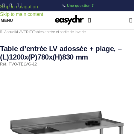
📞
Une question ?
Skip to navigation
Skip to main content
MENU
Accueil
/
LAVERIE
/
Tables entrée et sortie de laverie
Table d’entrée LV adossée + plage, –
(L)1200x(P)780x(H)830 mm
Réf. TVO-TELVG-12