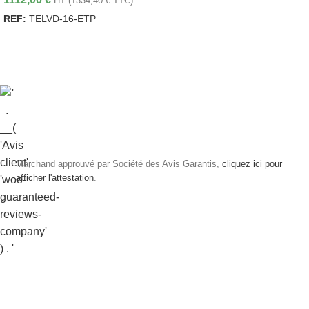
HT (
1334,40
€
TTC)
REF:
TELVD-16-ETP
AJOUTER AU PANIER
Marchand approuvé par Société des Avis Garantis,
cliquez ici pour
afficher l'attestation
.