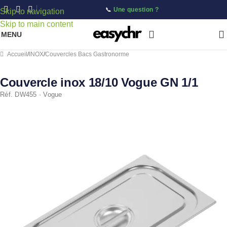
📞
Une question ?
Skip to navigation
Skip to main content
MENU
Accueil
/
INOX
/
Couvercles Bacs Gastronorme
Couvercle inox 18/10 Vogue GN 1/1
Réf. DW455 · Vogue