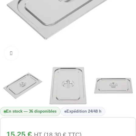
Cliquez pour agrandir
En stock — 36 disponibles
Expédition 24/48 h
15,25
€
HT (
18,30
€
TTC)