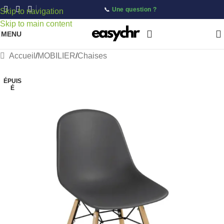
📞
Une question ?
Skip to navigation
Skip to main content
MENU
Accueil
/
MOBILIER
/
Chaises
ÉPUIS
É