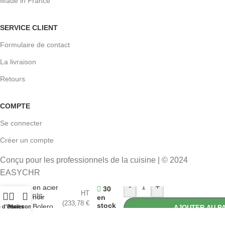
Made in France
SERVICE CLIENT
Formulaire de contact
La livraison
Retours
COMPTE
Se connecter
Créer un compte
Conçu pour les professionnels de la cuisine | © 2024
Chaises
EASYCHR
bistro
194,82
€
-
+
en acier
30
HT
noir
en
(
233,78
€
stock
Bolero
e d'envies
Panier
Mon compte
AJOUTER AU P
TTC)
(lot de