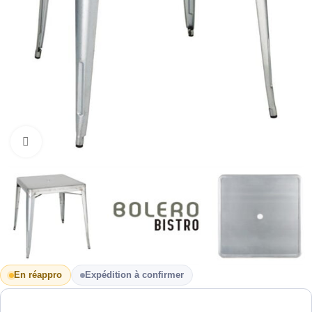
Cliquez pour agrandir
En réappro
Expédition à confirmer