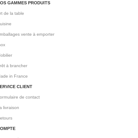
OS GAMMES PRODUITS
rt de la table
uisine
mballages vente à emporter
nox
obilier
rêt à brancher
ade in France
ERVICE CLIENT
ormulaire de contact
a livraison
etours
OMPTE