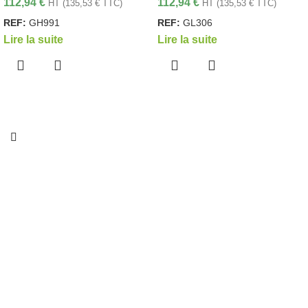
112,94
€
112,94
€
HT (
135,53
€
TTC)
HT (
135,53
€
TTC)
REF:
GH991
REF:
GL306
Lire la suite
Lire la suite