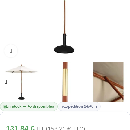
Cliquez pour agrandir
En stock — 45 disponibles
Expédition 24/48 h
131,84
€
HT (
158,21
€
TTC)