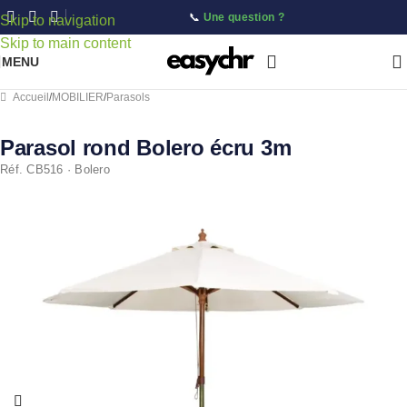
📞
Une question ?
Skip to navigation
Skip to main content
MENU
Accueil
/
MOBILIER
/
Parasols
Parasol rond Bolero écru 3m
Réf. CB516 · Bolero