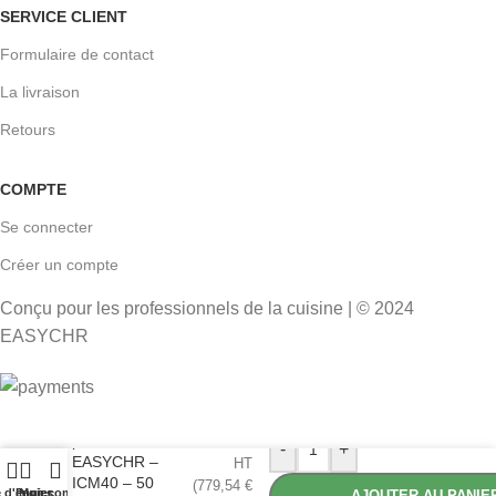
SERVICE CLIENT
Formulaire de contact
La livraison
Retours
COMPTE
Se connecter
Créer un compte
Conçu pour les professionnels de la cuisine | © 2024
EASYCHR
Machine à
glaçons
649,62
€
professionnelle
-
+
EASYCHR –
HT
ICM40 – 50
(
779,54
€
e d'envies
Panier
Mon compte
AJOUTER AU PANIE