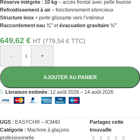
Réserve intégrée : 10 kg
– accès frontal avec pelle fournie
Refroidissement à air
– fonctionnement silencieux
Structure inox
+ porte glissante vers l’intérieur
Raccordement eau ¾”
et
évacuation gravitaire ½”
649,62
€
HT (
779,54
€
TTC)
-
+
AJOUTER AU PANIER
Livraison estimée:
12 août 2026 – 14 août 2026
UGS :
EASYCHR – ICM40
Partagez cette
Catégorie :
Machine à glaçons
trouvaille
professionnelle