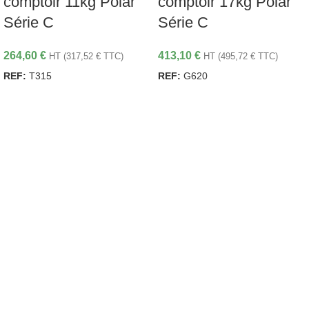
comptoir 11kg Polar
comptoir 17kg Polar
Série C
Série C
264,60
€
413,10
€
HT (
317,52
€
TTC)
HT (
495,72
€
TTC)
REF:
T315
REF:
G620
LIRE LA SUITE
LIRE LA SUITE