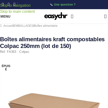
📞
Une question ?
Skip to navigation
Skip to main content
MENU
Accueil
/
EMBALLAGES
/
Boîtes alimentaire
Boîtes alimentaires kraft compostables
Colpac 250mm (lot de 150)
Réf. FA363 · Colpac
ÉPUIS
É