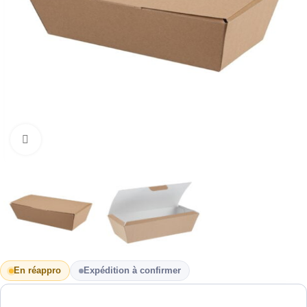
Cliquez pour agrandir
En réappro
Expédition à confirmer