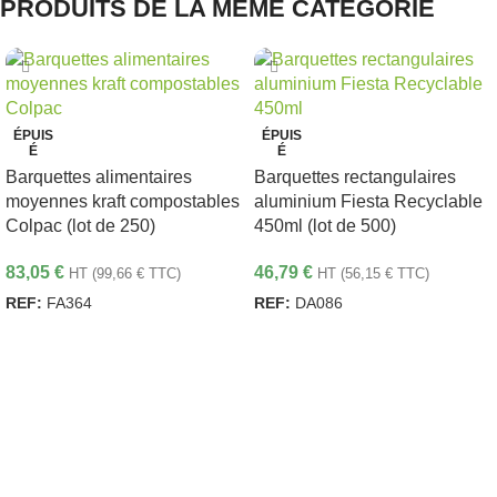
PRODUITS DE LA MÊME CATÉGORIE
ÉPUIS
ÉPUIS
É
É
Barquettes alimentaires
Barquettes rectangulaires
moyennes kraft compostables
aluminium Fiesta Recyclable
Colpac (lot de 250)
450ml (lot de 500)
83,05
€
46,79
€
HT (
99,66
€
TTC)
HT (
56,15
€
TTC)
REF:
FA364
REF:
DA086
LIRE LA SUITE
LIRE LA SUITE