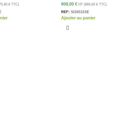
808,00
€
70,40
€
TTC)
HT (
969,60
€
TTC)
E
REF:
SI265315E
nier
Ajouter au panier