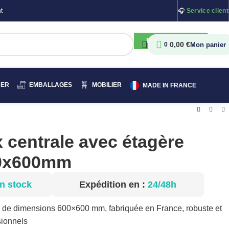
t
🎧
Service client
RECHERCHER
0,00
€
0
HER
EMBALLAGES
MOBILIER
MADE IN FRANCE
x centrale avec étagère
00x600mm
n stock
Expédition en :
24/48h
4 de dimensions 600×600 mm, fabriquée en France, robuste et
sionnels