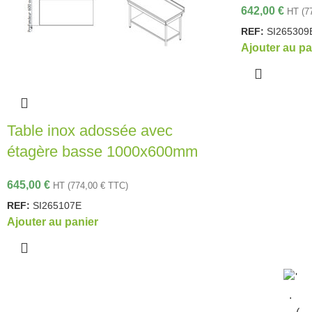
642,00
€
HT (
7
REF:
SI265309
Ajouter au pa
Table inox adossée avec
étagère basse 1000x600mm
645,00
€
HT (
774,00
€
TTC)
REF:
SI265107E
Ajouter au panier