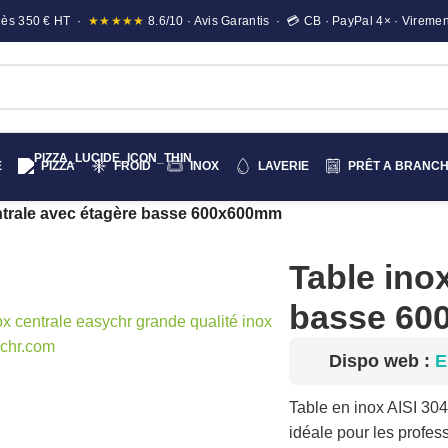
e dès 350 € HT ·
★★★★★
8.6/10 · Avis Garantis · 💳 CB · PayPal 4× · Viremen
E
PIZZA
FROID
INOX
LAVERIE
PRÊT A BRANC
ntrale avec étagère basse 600x600mm
Table ino
basse 6
liquez pour agrandir
Dispo web :
E
Table en inox AISI 30
idéale pour les profes