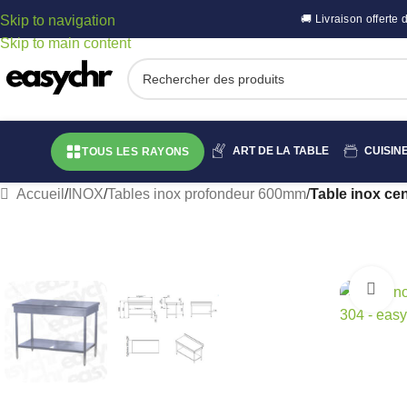
Skip to navigation
🚚 Livraison offert
Skip to main content
ART DE LA TABLE
CUISIN
TOUS LES RAYONS
Accueil
/
INOX
/
Tables inox profondeur 600mm
/
Table inox ce
C