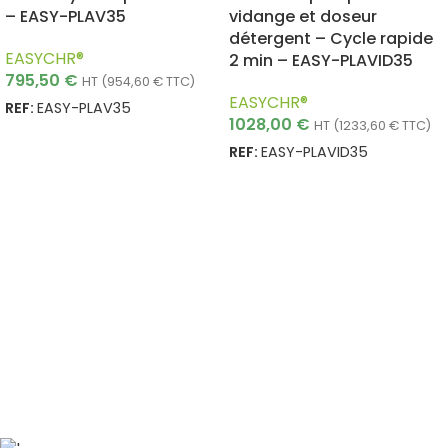
– EASY-PLAV35
vidange et doseur
détergent – Cycle rapide
EASYCHR®
2 min – EASY-PLAVID35
795,50
€
HT (
954,60
€
TTC)
EASYCHR®
REF:
EASY-PLAV35
1028,00
€
HT (
1233,60
€
TTC)
AJOUTER AU PANIER
REF:
EASY-PLAVID35
AJOUTER AU PANIER