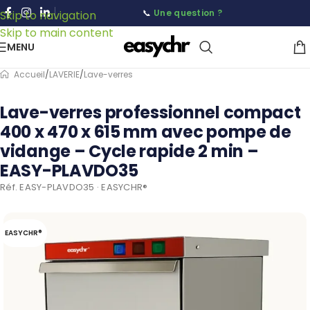
📞
Une question ?
Skip to navigation
Skip to main content
MENU
Accueil
/
LAVERIE
/
Lave-verres
Lave-verres professionnel compact
400 x 470 x 615 mm avec pompe de
vidange – Cycle rapide 2 min –
EASY-PLAVDO35
Réf. EASY-PLAVDO35 · EASYCHR®
EASYCHR®