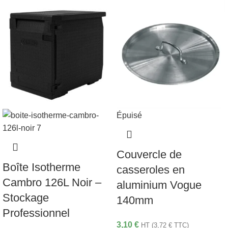
Épuisé
Couvercle de
Boîte Isotherme
casseroles en
Cambro 126L Noir –
aluminium Vogue
Stockage
140mm
Professionnel
3,10
€
HT (
3,72
€
TTC)