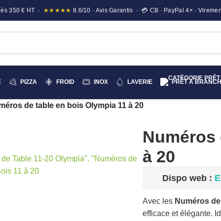
e dès 350 € HT ·
★★★★★
8.6/10 · Avis Garantis · 💳 CB · PayPal 4× · Viremen
E
PIZZA
FROID
INOX
LAVERIE
PRÊT A BRANC
éros de table en bois Olympia 11 à 20
Numéros d
à 20
liquez pour agrandir
Dispo web :
E
Avec les
Numéros de 
efficace et élégante. I