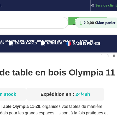
t
🎧
Service client
RECHERCHER
0,00
€
0
HER
EMBALLAGES
MOBILIER
MADE IN FRANCE
e table en bois Olympia 11
n stock
Expédition en :
24/48h
Table Olympia 11-20
, organisez vos tables de manière
déals pour les grands espaces, ils sont à la fois pratiques et