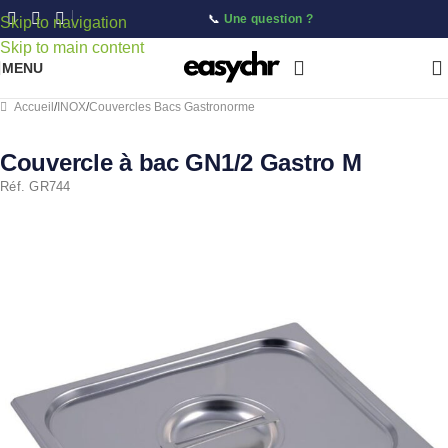
📞
Une question ?
Skip to navigation
Skip to main content
MENU
Accueil
/
INOX
/
Couvercles Bacs Gastronorme
Couvercle à bac GN1/2 Gastro M
Réf. GR744