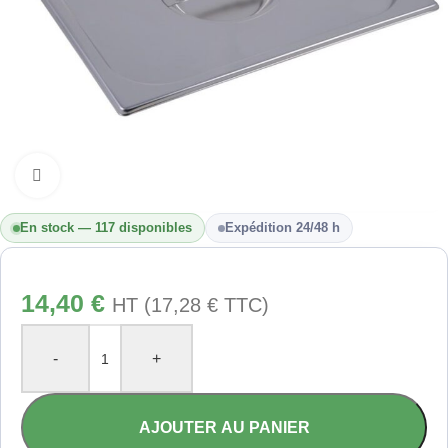
Cliquez pour agrandir
En stock — 117 disponibles
Expédition 24/48 h
14,40
€
HT (
17,28
€
TTC)
-
+
AJOUTER AU PANIER