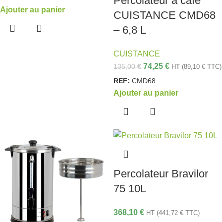
Percolateur à café
Ajouter au panier
CUISTANCE CMD68
– 6,8 L
CUISTANCE
74,25
€
135,00
€
HT (
89,10
€
TTC)
REF:
CMD68
Ajouter au panier
Percolateur Bravilor
75 10L
368,10
€
HT (
441,72
€
TTC)