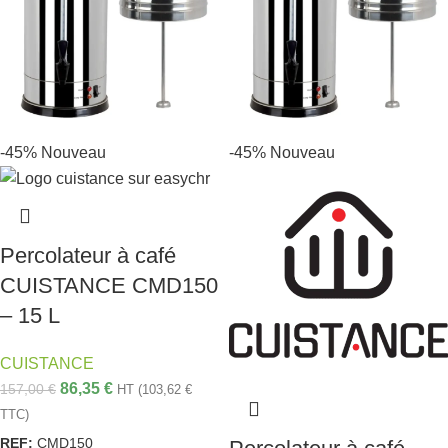
-45%
Nouveau
-45%
Nouveau
Percolateur à café
CUISTANCE CMD150
– 15 L
CUISTANCE
86,35
€
157,00
€
HT (
103,62
€
TTC)
REF:
CMD150