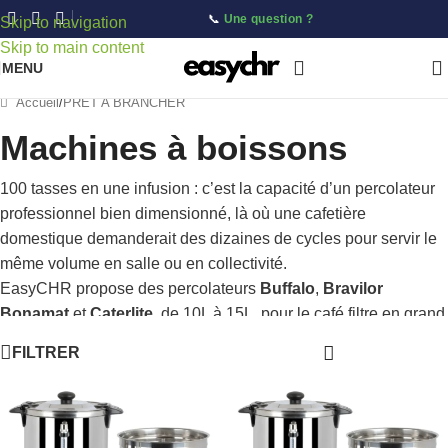
📞
Une question ?
Skip to navigation
Skip to main content
MENU
Accueil
/
PRÊT A BRANCHER
Machines à boissons
100 tasses en une infusion : c’est la capacité d’un percolateur
professionnel bien dimensionné, là où une cafetière
domestique demanderait des dizaines de cycles pour servir le
même volume en salle ou en collectivité.
EasyCHR propose des percolateurs
Buffalo
,
Bravilor
Bonamat
et
Caterlite
, de 10L à 15L, pour le café filtre en grand
volume.
FILTRER