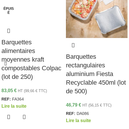
ÉPUIS
É
Barquettes
alimentaires
Barquettes
moyennes kraft
rectangulaires
compostables Colpac
aluminium Fiesta
(lot de 250)
Recyclable 450ml (lot
de 500)
83,05
€
HT (
99,66
€
TTC)
REF:
FA364
46,79
€
HT (
56,15
€
TTC)
Lire la suite
REF:
DA086
Lire la suite