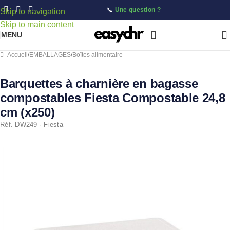
📞
Une question ?
Skip to navigation
Skip to main content
MENU
Accueil
/
EMBALLAGES
/
Boîtes alimentaire
Barquettes à charnière en bagasse
compostables Fiesta Compostable 24,8
cm (x250)
Réf. DW249 · Fiesta