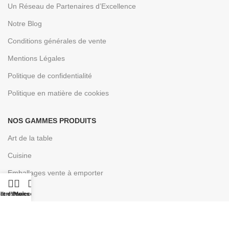
Un Réseau de Partenaires d’Excellence
Notre Blog
Conditions générales de vente
Mentions Légales
Politique de confidentialité
Politique en matière de cookies
NOS GAMMES PRODUITS
Art de la table
Cuisine
Emballages vente à emporter
Inox
ste d'envies
iltres
Panier
Mon compte
Mobilier
Prêt à brancher