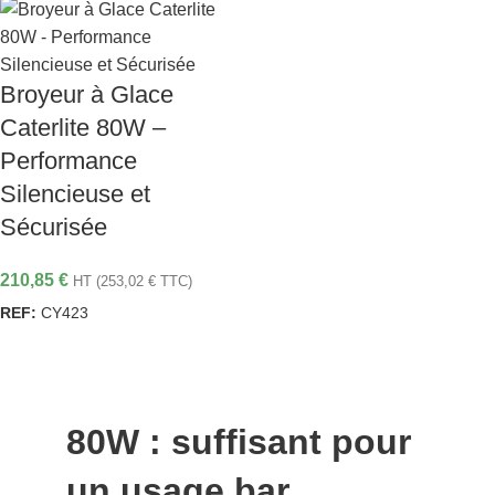
Broyeur à Glace
Caterlite 80W –
Performance
Silencieuse et
Sécurisée
210,85
€
HT (
253,02
€
TTC)
REF:
CY423
AJOUTER AU PANIER
80W : suffisant pour
un usage bar